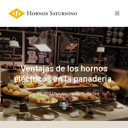
Ventajas de los hornos
eléctricos en la panadería.
Jan 23, 2024
Por
Alejandro
Gutierrez